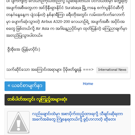
ပီး ပ်က္က်တဲ့ ေလယာဥ္ကိုယ္ထည္လို႔ ယူဆရပါတယ္။ ပင္လယ္ထဲမွာ ေတြ႔ရတဲ့
အပ်က္အစီးေတြဟာ အင္ဒိုနီးရွားႏုိင္ငံ Surabaya ၿမိဳ႕ကေန စကၤာပူႏိုင္ငံဆီကို
တနဂၤေႏြေန႔က ပ်ံသန္းတဲ့ ႏွစ္နာရီၾကာ ခရီးတိုအတြင္း လမ္းထက္၀က္ေလာက္
မွာ ေပ်ာက္ဆံုးသြားတဲ့ Airbus A320-200 ေလယာဥ္ရဲ႕ အပ်က္အစီး အပိုင္းအ
စေတြ ျဖစ္တယ္လို႔ Air Asia က အဂၤါေန႔ညပိုင္းမွာ ထုတ္ျပန္တဲ့ ေၾကညာခ်က္မွာ
အတည္ျပဳသြားပါတယ္။
ဗြီအုိေအ (ျမန္မာပုိင္း)
သက္ဆုိင္ေသာ အေၾကာင္းအရာမ်ား ပုိမုိဖတ္ရႈရန္ ===>
International News
Home
« ယခင္စာမ်က္ႏွာ
တစ္ပါတ္အတြင္း လူၾကည့္အမ်ားဆံုး
လည္ေခ်ာင္းထဲမွာ အစာပိုက္ထည့္ထားရလုိ႔ သီခ်င္းဆုိရတာ
အခက္အခဲေတြ ႀကံဳေနရတယ္လို႔ ဖြင့္ဟလာတဲ့ ဆုိေတး