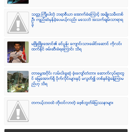
သတၱဳ ၾကိဳးပါတဲ့ ဘရာစီယာ ေအာက္ခံေၾကာင့္ အမ်ိဳးသမီးတစ္
ဦး က်ည္ဆံမွန္ခဲ့ေပမယ့္လည္း မေသဘဲ အသက္ခ်မ္းသာရာရ
ခဲ့
မၿဖိဳးၿဖိဳးေအာင္၏ ခင္ပြန္း ေက်ာင္းသားေခါင္းေဆာင္ ကိုလင္း
ထက္ႏိုင္ ဖမ္းဆီးခံရေၾကာင္း သိရ
တာေမြအ၀ိုင္း လမ္းငါးခြဆံု ခံုးေက်ာ္တံတား ေဆာက္လုပ္ရာတြ
င္ ေျမေအာက္ရွိ ပိုက္လိုင္းမ်ားႏွင့္ မလြတ္၍ တစ္ႏွစ္ခြဲခန္႔ၾကာမ
ည္ဟု သိရ
တကယ့္ဘဝထဲ တိုးဝင္လာတဲ့ ေဖ့စ္ဘြတ္ခ္ျပႆနာမ်ား