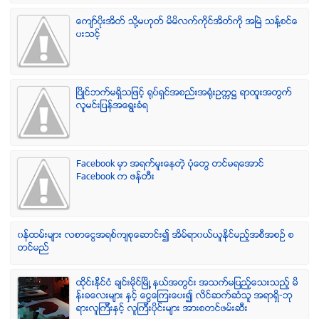
ေက်ာ္ပိုးအိတ္ သို႔မဟုတ္ မိမိလက္ကိုင္အိတ္ကို အျမဲ သန္႔စင္ေ
ပးသင့္
ၿပိဳင္ဘက္မရွိသျဖင့္ ႐ုပ္ရွင္အစည္းအ႐ုံးဥကၠ႒ ရာထူးအတြက္
လူမင္းျပန္အေရြးခံရ
Facebook မွာ အရက္မူးေနတဲ့ ပံုေတြ တင္မရေအာင္
Facebook က ဖန္တီး
၀န္ထမ္းမ်ား လစာေငြအရစ္က်စုေဆာင္း၍ အိမ္ရာ၀ယ္ယူႏုိင္မည့္အစီအစဥ္ စ
တင္မည္
ထိုင္းနို္င္ငံ ခ်င္းမိုင္ျမိဳ ့နယ္အတြင္း အသက္မျပည့္ေသးသည့္ မိ
န္းခေလးမ်ား နွင့္ ေငြေၾကးေပး၍ လိင္ဆက္ဆံသူ အရာရွိ-ဘု
ရားလူၾကီးနွင့္ လူၾကီးပိုင္းမ်ား အားစတင္ဖမ္းဆီး