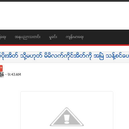
ဖေရး
အႏုပညာသတင္း
မႈခင္း
က်န္းမာေရး
ပိုးအိတ္ သို႔မဟုတ္ မိမိလက္ကိုင္အိတ္ကို အျမဲ သန္႔စင္ေပ
်ိန္
- 9:43 AM