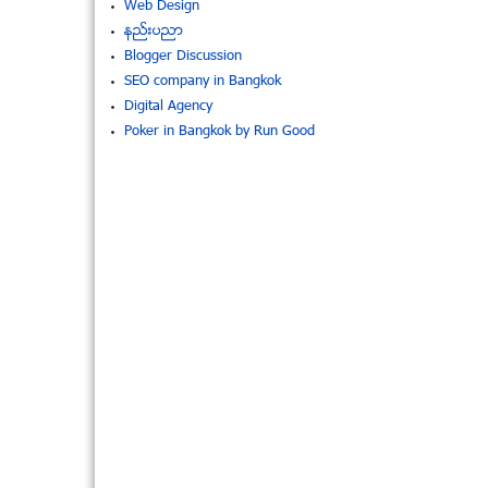
Web Design
နည္းပညာ
Blogger Discussion
SEO company in Bangkok
Digital Agency
Poker in Bangkok by Run Good