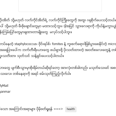
ပုိးအိတ္ သို႔မဟုတ္ လက္ကုိင္အိတ္ရဲ႕ လက္ကိုင္ၾကိဳးေတြကို အထူး ဂရုစိုက္ေပးသင့္တယ္။ ၄
ၚ သို႔မဟုတ္ မီးဖုိေခ်ာင္ေတြမွာ မထားသင့္ဘူး။ ဒါ့အျပင္ သြားေလရာကို ကိုယ္နဲ႔မကြာယူ
န္းၾကမ္းျပင္ေတြမွာခ်ထားတာမ်ိဳးေတြ မလုပ္သင့္ပါဘူး။
ပ္ေနတဲ့ staphylococcus၊ ဗိုင္းရပ္စ္၊ fomites နဲ႔ ကူးစက္ေရာဂါျဖစ္ပြားေစႏုိင္တဲ့ micr
 အေရျပားေပၚက ဘက္တီးရီးယားေတြ ဖယ္ရွားဖို႔ ပိုးသတ္ထားတဲ့ အဝတ္စေလးေတြနဲ႔ တ
ူးသတိထား သုတ္သင္ သန္႔ရွင္းေပးသင့္ပါတယ္။
းေတြ ပ်က္စီးသြားမွာစိုးရိမ္တယ္ဆိုရင္ေတာ့ အားလုံးတစ္ခါတည္း မသုတ္ေသးခင္ အစ
းေလး တစ္ေနရာကို အရင္ စမ္းသုတ္ၾကည့္လိုက္ပါ။
lyMail
yanmar
္ေသာ အေၾကာင္းအရာမ်ား ပုိမုိဖတ္ရႈရန္ ===>
health