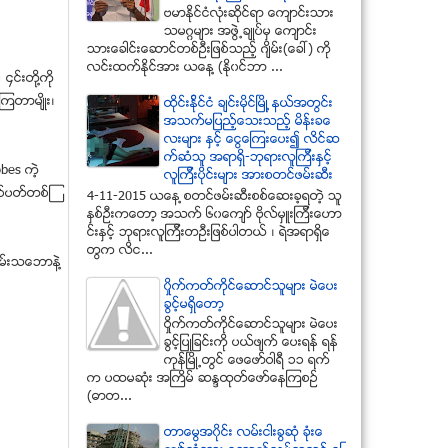
ဗမာႏိုင္ငံလံုးဆိုင္ရာ ေက်ာင္းသား
သမဂၢမ်ား အဖြဲ႕ခ်ဳပ္မွ ေက်ာင္း
သားေခါင္းေဆာင္တစ္ဦးျဖစ္သည့္ ဂ်ိမ္း(ေခၚ) ကို
လင္းထက္ႏိုင္အား ယေန႔ (ႏို၀င္ဘာ ...
င္းတုိ႔ကို
ၾကတာမ်ိဳး၊
ထိုင္းနို္င္ငံ ခ်င္းမိုင္ျမိဳ ့နယ္အတြင္း
အသက္မျပည့္ေသးသည့္ မိန္းခေ
လးမ်ား နွင့္ ေငြေၾကးေပး၍ လိင္ဆ
က္ဆံသူ အရာရွိ-ဘုရားလူၾကီးနွင့္
obes ကဲ့
လူၾကီးပိုင္းမ်ား အားစတင္ဖမ္းဆီး
စ္ပတ္တစ္ၾ
4-11-2015 ယေန ့စတင္ဖမ္းဆီးစစ္ေဆးခ့ရတဲ့ သူ
နွစ္ဦးကေတာ့ အသက္ ၆၀ေက်ာ္ ဗိုလ္မွဴးၾကီးေဟာ
င္းနွင့္ ဘုရားလူၾကီးတဦးျဖစ္ပါတယ္ ၊ ရဲအရာရွိေ
တြက လိင...
မ္းသေဘာနဲ႔
၀ႈိက္ကတ္ကုိင္ေဆာင္သူမ်ား မဲေပး
ခြင့္မရွိေတာ့
ဝိႈက္ကတ္ကိုင္ေဆာင္သူမ်ား မဲေပး
ခြင့္ျပဳျခင္းကို ပယ္ဖ်က္ ေပးရန္ ရန္
ကုန္ၿမိဳ႕တြင္ ေဖေဖာ္ဝါရီ ၁၁ ရက္
က ပထမဆံုး အႀကိမ္ ဆႏၵထုတ္ေဖာ္ေနၾကစဥ္
(ဓာတ...
တာေမြအ၀ိုင္း လမ္းငါးခြဆံု ခံုးေ